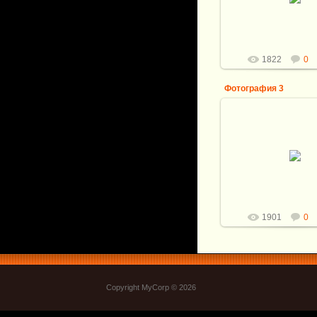
Витали
1822
0
Фотография 3
12.10.2011
Витали
1901
0
Copyright MyCorp © 2026