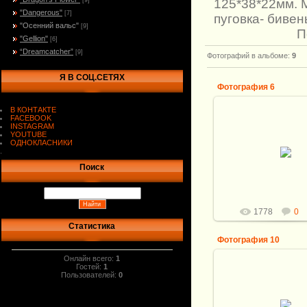
125*38*22мм. 
[9]
"Dangerous"
[7]
пуговка- бивен
"Осенний вальс"
[9]
П
"Gellion"
[6]
“Dreamcatcher”
[9]
Фотографий в альбоме
:
9
Я В СОЦ.СЕТЯХ
Фотография 6
В КОНТАКТЕ
FACEBOOK
INSTAGRAM
YOUTUBE
12.10.2011
ОДНОКЛАСНИКИ
.
Витали
Поиск
1778
0
Статистика
Фотография 10
Онлайн всего:
1
Гостей:
1
Пользователей:
0
12.10.2011