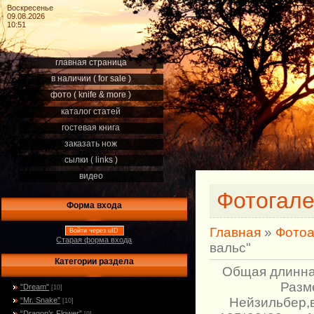
Воскресенье
09.08.2026
10:51
главная страница
в наличии ( for sale )
фото ( knife & more )
каталог статей
гостевая книга
заказать нож
сылки ( links )
видео
Фотогал
Форма входа
Главная
»
Фото
Войти через uID
Старая форма входа
вальс"
Категории раздела
Общая длинна:
Разм
"Dream"
[10]
Нейзильбер,
“Mr. Snake”
[10]
“Dragon’s Flower”