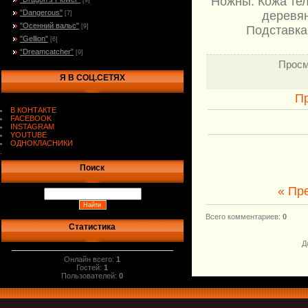
Ножны: Кожа тел
[9]
"Dangerous"
деревян
[7]
"Осенний вальс"
[9]
Подставка
"Gellion"
[6]
“Dreamcatcher”
[9]
Просм
Я В СОЦ.СЕТЯХ
П
В КОНТАКТЕ
FACEBOOK
INSTAGRAM
YOUTUBE
ОДНОКЛАСНИКИ
.
Поиск
« Пр
Всего комментариев
:
0
Статистика
Д
Онлайн всего:
1
Гостей:
1
Пользователей:
0