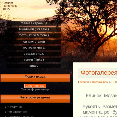
Четверг
06.08.2026
10:25
главная страница
в наличии ( for sale )
фото ( knife & more )
каталог статей
гостевая книга
заказать нож
сылки ( links )
видео
Фотогалере
Форма входа
Главная
»
Фотоальбом
»
НОЖ
Войти через uID
Старая форма входа
Клинок: Мозаи
Категории раздела
Рукоять. Разме
"Dream"
[10]
мамонта, рог б
“Mr. Snake”
[10]
“Dragon’s Flower”