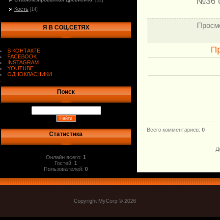
№36 
[32]
Кость
[14]
Просм
Я В СОЦ.СЕТЯХ
П
В КОНТАКТЕ
FACEBOOK
INSTAGRAM
YOUTUBE
ОДНОКЛАСНИКИ
.
Поиск
Всего комментариев
:
0
Статистика
Д
Онлайн всего:
1
Гостей:
1
Пользователей:
0
Copyright MyCorp © 2026