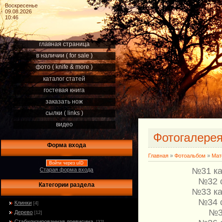
Воскресенье
09.08.2026
10:46
главная страница
в наличии ( for sale )
фото ( knife & more )
каталог статей
гостевая книга
заказать нож
сылки ( links )
видео
Фотогалере
Форма входа
Главная
»
Фотоальбом
»
Мат
Войти через uID
№31 ка
Старая форма входа
№32 
Категории раздела
№33 ка
№34 
Клинки
[4]
№3
Дерево
[12]
Стабилизированная древисина.