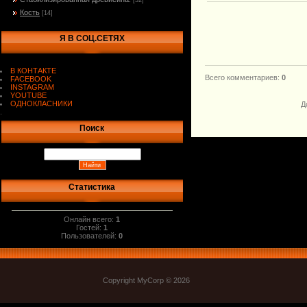
[32]
Кость
[14]
Я В СОЦ.СЕТЯХ
В КОНТАКТЕ
Всего комментариев
:
0
FACEBOOK
INSTAGRAM
YOUTUBE
ОДНОКЛАСНИКИ
Д
.
Поиск
Статистика
Онлайн всего:
1
Гостей:
1
Пользователей:
0
Copyright MyCorp © 2026