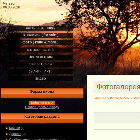
Четверг
06.08.2026
11:52
главная страница
в наличии ( for sale )
фото ( knife & more )
каталог статей
гостевая книга
заказать нож
сылки ( links )
видео
Фотогалере
Форма входа
Главная
»
Фотоальбом
»
Мат
Войти через uID
Старая форма входа
Категории раздела
Клинки
[4]
Дерево
[12]
Стабилизированная древисина.