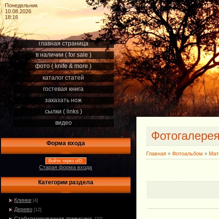
Понедельник
10.08.2026
18:16
главная страница
в наличии ( for sale )
фото ( knife & more )
каталог статей
гостевая книга
заказать нож
сылки ( links )
видео
Фотогалере
Форма входа
Главная
»
Фотоальбом
»
Мат
Войти через uID
Старая форма входа
Категории раздела
Клинки
[4]
Дерево
[12]
Стабилизированная древисина.