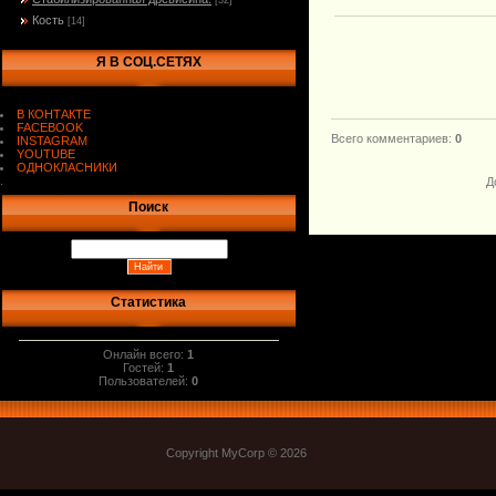
[32]
Кость
[14]
Я В СОЦ.СЕТЯХ
В КОНТАКТЕ
FACEBOOK
Всего комментариев
:
0
INSTAGRAM
YOUTUBE
ОДНОКЛАСНИКИ
.
Д
Поиск
Статистика
Онлайн всего:
1
Гостей:
1
Пользователей:
0
Copyright MyCorp © 2026