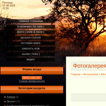
Пятница
07.08.2026
21:55
главная страница
в наличии ( for sale )
фото ( knife & more )
каталог статей
гостевая книга
заказать нож
сылки ( links )
видео
Фотогалере
Форма входа
Главная
»
Фотоальбом
»
Мат
Войти через uID
Старая форма входа
Категории раздела
Клинки
[4]
Дерево
[12]
Стабилизированная древисина.