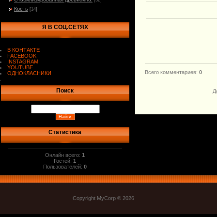
[32]
Кость
[14]
Я В СОЦ.СЕТЯХ
В КОНТАКТЕ
FACEBOOK
INSTAGRAM
YOUTUBE
Всего комментариев
:
0
ОДНОКЛАСНИКИ
.
Поиск
Д
Статистика
Онлайн всего:
1
Гостей:
1
Пользователей:
0
Copyright MyCorp © 2026