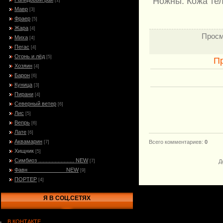
Ножны: Кожа тел
[1]
Мавр
[3]
Фраер
[5]
Жара
[4]
Просм
Миха
[4]
Пегас
[4]
Огонь и лёд
[5]
П
Хозяин
[4]
Барон
[6]
Куница
[3]
Пирани
[4]
Северный ветер
[6]
Лис
[5]
Вепрь
[6]
Лате
[6]
Аквамарин
Всего комментариев
:
0
[7]
Хищник
[5]
Симбиоз ........................ NEW
[7]
Д
Фавн_____________NEW
[9]
ПОРТЕР
[4]
Я В СОЦ.СЕТЯХ
В КОНТАКТЕ