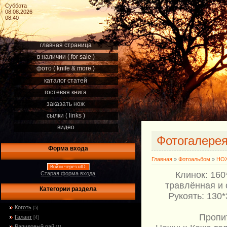
Суббота
08.08.2026
08:40
главная страница
в наличии ( for sale )
фото ( knife & more )
каталог статей
гостевая книга
заказать нож
сылки ( links )
видео
Фотогалере
Форма входа
Главная
»
Фотоальбом
»
НОЖ
Войти через uID
Клинок: 160
Старая форма входа
травлённая и
Категории раздела
Рукоять: 130*
Коготь
[5]
Пропит
Галант
[4]
Рапидовый рай