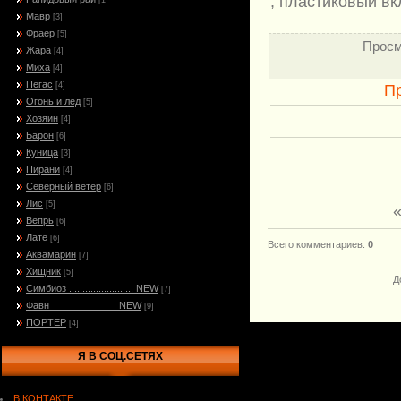
, пластиковый вк
[1]
Мавр
[3]
Фраер
[5]
Просм
Жара
[4]
Миха
[4]
Пегас
[4]
П
Огонь и лёд
[5]
Хозяин
[4]
Барон
[6]
Куница
[3]
Пирани
[4]
Северный ветер
[6]
Лис
[5]
Вепрь
[6]
Лате
[6]
Всего комментариев
:
0
Аквамарин
[7]
Хищник
[5]
Д
Симбиоз ........................ NEW
[7]
Фавн_____________NEW
[9]
ПОРТЕР
[4]
Я В СОЦ.СЕТЯХ
В КОНТАКТЕ