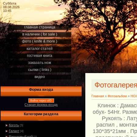
Суббота
08.08.2026
10:45
главная страница
в наличии ( for sale )
фото ( knife & more )
каталог статей
гостевая книга
заказать нож
сылки ( links )
видео
Фотогалере
Форма входа
Главная
»
Фотоальбом
»
НОЖ
Войти через uID
Клинок : Дамас
Старая форма входа
обух- 54Hr. Разм
Категории раздела
Рукоять : Ла
распил , монтаж
Коготь
[5]
130*35*21мм . Пр
Галант
[4]
Рапидовый рай