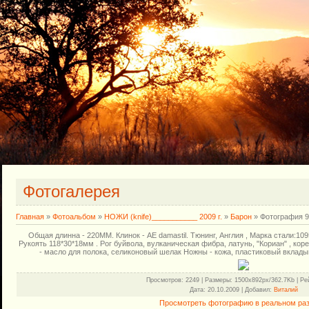
Фотогалерея
Главная
»
Фотоальбом
»
НОЖИ (knife)___________ 2009 г.
»
Барон
» Фотография 9
Общая длинна - 220ММ. Клинок - AE damastil. Тюнинг, Англия , Марка стали:109
Рукоять 118*30*18мм . Рог буйвола, вулканическая фибра, латунь, "Кориан" , кор
- масло для полока, селиконовый шелак Ножны - кожа, пластиковый вкладыш
Просмотров
: 2249 |
Размеры
: 1500x892px/362.7Kb |
Ре
Дата
: 20.10.2009 |
Добавил
:
Виталий
Просмотреть фотографию в реальном ра