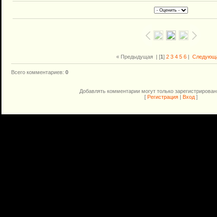
« Предыдущая
| [
1
]
2
3
4
5
6
|
Следующа
Всего комментариев
:
0
Добавлять комментарии могут только зарегистрирован
[
Регистрация
|
Вход
]