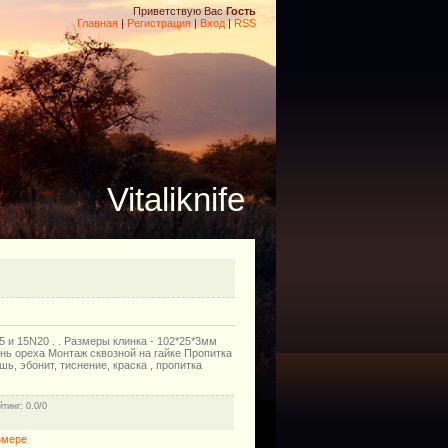
Приветствую Вас
Гость
Главная
|
Регистрация
|
Вход
|
RSS
Vitaliknife
5 и 15N20 . . Размеры клинка - 102*25*3мм
ень ореха Монтаж сквозной на гайке Пропитка
ь, эбонит, тиснение, краска , пропитка
йтинг
: 0.0/0
змере