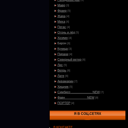
[1]
Мавр
[3]
Фраер
[5]
Жара
[4]
Миха
[4]
Пегас
[4]
Огонь и лёд
[5]
Хозяин
[4]
Барон
[6]
Куница
[3]
Пирани
[4]
Северный ветер
[6]
Лис
[5]
Вепрь
[6]
Лате
[6]
Аквамарин
[7]
Хищник
[5]
Симбиоз ........................ NEW
[7]
Фавн_____________NEW
[9]
ПОРТЕР
[4]
Я В СОЦ.СЕТЯХ
В КОНТАКТЕ