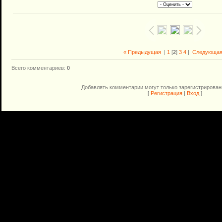
« Предыдущая
|
1
[
2
]
3
4
|
Следующая
Всего комментариев
:
0
Добавлять комментарии могут только зарегистрирован
[
Регистрация
|
Вход
]