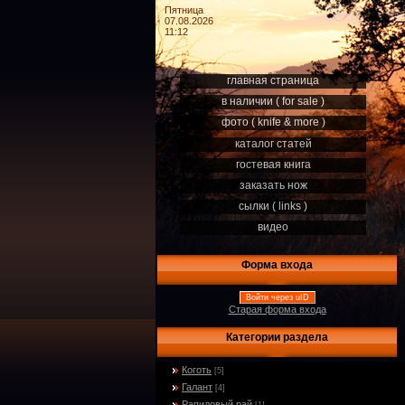
Пятница
07.08.2026
11:12
главная страница
в наличии ( for sale )
фото ( knife & more )
каталог статей
гостевая книга
заказать нож
сылки ( links )
видео
Форма входа
Войти через uID
Старая форма входа
Категории раздела
Коготь
[5]
Галант
[4]
Рапидовый рай