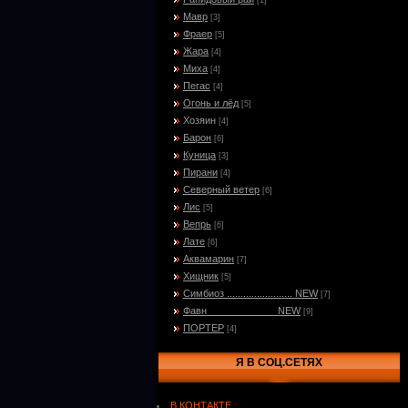
[1]
Мавр
[3]
Фраер
[5]
Жара
[4]
Миха
[4]
Пегас
[4]
Огонь и лёд
[5]
Хозяин
[4]
Барон
[6]
Куница
[3]
Пирани
[4]
Северный ветер
[6]
Лис
[5]
Вепрь
[6]
Лате
[6]
Аквамарин
[7]
Хищник
[5]
Симбиоз ........................ NEW
[7]
Фавн_____________NEW
[9]
ПОРТЕР
[4]
Я В СОЦ.СЕТЯХ
В КОНТАКТЕ