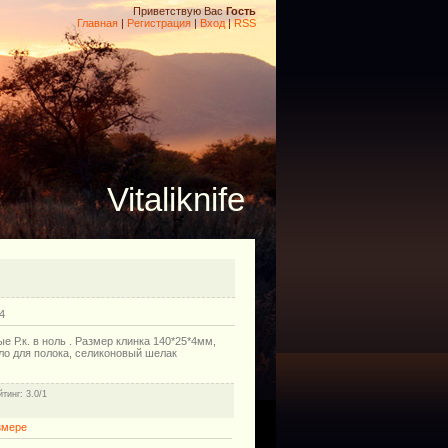
Приветствую Вас
Гость
Главная
|
Регистрация
|
Вход
|
RSS
Vitaliknife
4
 Р.к. в ноль . Размер клинка 140*25*4мм,
сло для полока, селиконовый шелак
йтинг
: 3.0/1
змере