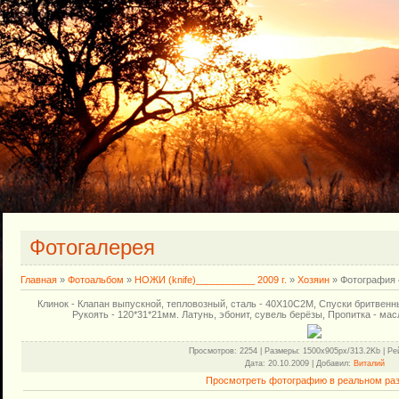
Фотогалерея
Главная
»
Фотоальбом
»
НОЖИ (knife)___________ 2009 г.
»
Хозяин
» Фотография 
Клинок - Клапан выпускной, тепловозный, сталь - 40Х10С2М, Спуски бритвенные
Рукоять - 120*31*21мм. Латунь, эбонит, сувель берёзы, Пропитка - ма
Просмотров
: 2254 |
Размеры
: 1500x905px/313.2Kb |
Ре
Дата
: 20.10.2009 |
Добавил
:
Виталий
Просмотреть фотографию в реальном ра