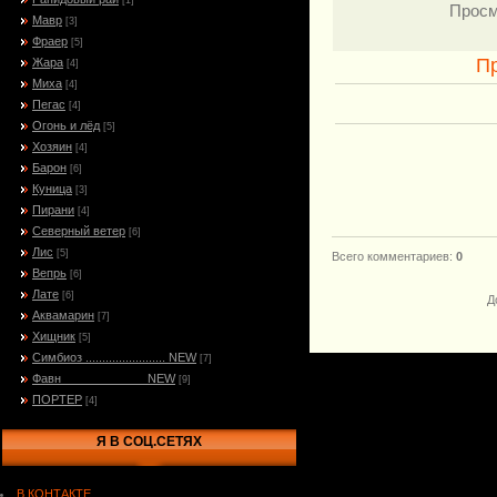
[1]
Просм
Мавр
[3]
Фраер
[5]
П
Жара
[4]
Миха
[4]
Пегас
[4]
Огонь и лёд
[5]
Хозяин
[4]
Барон
[6]
Куница
[3]
Пирани
[4]
Северный ветер
[6]
Лис
[5]
Всего комментариев
:
0
Вепрь
[6]
Лате
[6]
Д
Аквамарин
[7]
Хищник
[5]
Симбиоз ........................ NEW
[7]
Фавн_____________NEW
[9]
ПОРТЕР
[4]
Я В СОЦ.СЕТЯХ
В КОНТАКТЕ