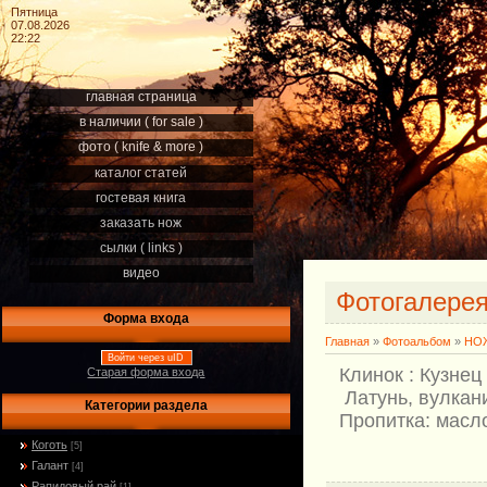
Пятница
07.08.2026
22:22
главная страница
в наличии ( for sale )
фото ( knife & more )
каталог статей
гостевая книга
заказать нож
сылки ( links )
видео
Фотогалере
Форма входа
Главная
»
Фотоальбом
»
НОЖ
Войти через uID
Клинок : Кузнец
Старая форма входа
Латунь, вулкан
Категории раздела
Пропитка: масло
Коготь
[5]
Галант
[4]
Рапидовый рай