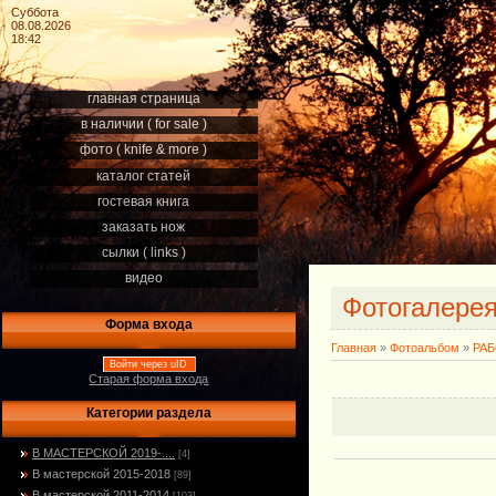
Суббота
08.08.2026
18:42
главная страница
в наличии ( for sale )
фото ( knife & more )
каталог статей
гостевая книга
заказать нож
сылки ( links )
видео
Фотогалере
Форма входа
Главная
»
Фотоальбом
»
РА
Войти через uID
Старая форма входа
Категории раздела
В МАСТЕРСКОЙ 2019-....
[4]
В мастерской 2015-2018
[89]
В мастерской 2011-2014