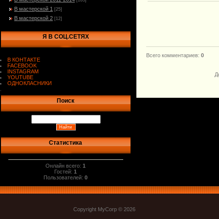
[103]
В мастерской 1
[25]
В мастерской 2
[12]
Я В СОЦ.СЕТЯХ
Всего комментариев
:
0
В КОНТАКТЕ
FACEBOOK
INSTAGRAM
Д
YOUTUBE
ОДНОКЛАСНИКИ
.
Поиск
Статистика
Онлайн всего:
1
Гостей:
1
Пользователей:
0
Copyright MyCorp © 2026