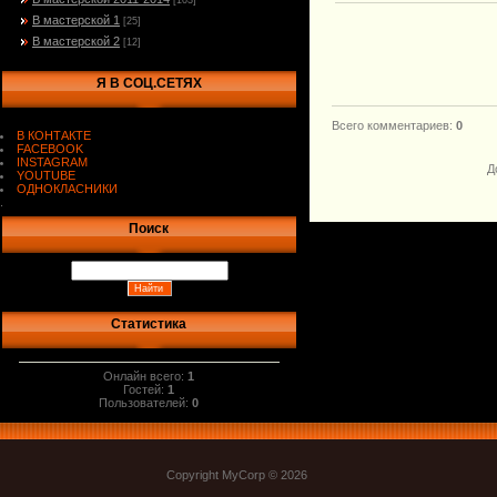
[103]
В мастерской 1
[25]
В мастерской 2
[12]
Я В СОЦ.СЕТЯХ
Всего комментариев
:
0
В КОНТАКТЕ
FACEBOOK
INSTAGRAM
Д
YOUTUBE
ОДНОКЛАСНИКИ
.
Поиск
Статистика
Онлайн всего:
1
Гостей:
1
Пользователей:
0
Copyright MyCorp © 2026