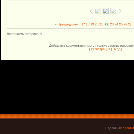
« Предыдущая
|
17
18
19
20
21
[
22
]
23
24
25
26
27
Всего комментариев
:
0
Добавлять комментарии могут только зарегистрирован
[
Регистрация
|
Вход
]
6
Сделать
бесплатн