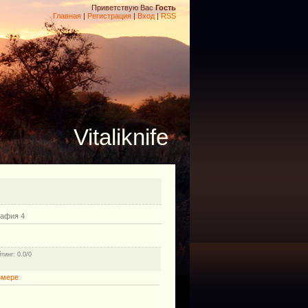
Приветствую Вас
Гость
Главная
|
Регистрация
|
Вход
|
RSS
Vitaliknife
рафия 4
йтинг
: 0.0/0
змере