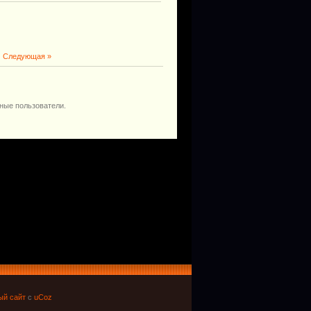
|
Следующая »
ные пользователи.
ый сайт
с
uCoz