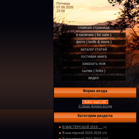
Пятница
07.08.2026
23:58
главная страница
в наличии ( for sale )
фото ( knife & more )
каталог статей
гостевая книга
заказать нож
сылки ( links )
видео
Форма входа
Войти через uID
Старая форма входа
Категории раздела
В МАСТЕРСКОЙ 2019-....
[4]
В мастерской 2015-2018
[89]
В мастерской 2011-2014