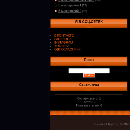
[103]
В мастерской 1
[25]
В мастерской 2
[12]
Я В СОЦ.СЕТЯХ
В КОНТАКТЕ
FACEBOOK
INSTAGRAM
YOUTUBE
ОДНОКЛАСНИКИ
.
Поиск
Статистика
Онлайн всего:
1
Гостей:
1
Пользователей:
0
Copyright MyCorp © 202