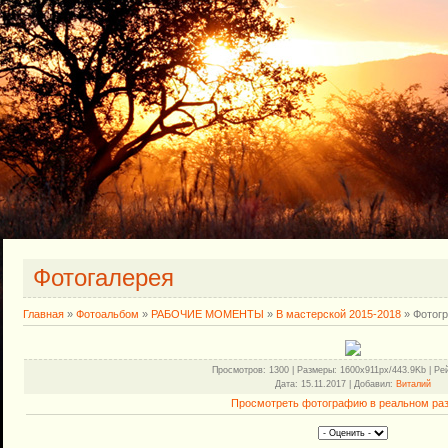
Фотогалерея
Главная
»
Фотоальбом
»
РАБОЧИЕ МОМЕНТЫ
»
В мастерской 2015-2018
» Фотог
Просмотров
: 1300 |
Размеры
: 1600x911px/443.9Kb |
Ре
Дата
: 15.11.2017 |
Добавил
:
Виталий
Просмотреть фотографию в реальном ра