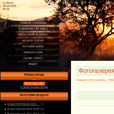
Суббота
08.08.2026
08:39
главная страница
в наличии ( for sale )
фото ( knife & more )
каталог статей
гостевая книга
заказать нож
сылки ( links )
видео
Фотогалере
Форма входа
Главная
»
Фотоальбом
»
РА
Войти через uID
Старая форма входа
Категории раздела
В МАСТЕРСКОЙ 2019-....
[4]
В мастерской 2015-2018
[89]
В мастерской 2011-2014