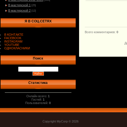
[103]
В мастерской 1
[25]
В мастерской 2
[12]
Я В СОЦ.СЕТЯХ
Всего комментариев
:
0
В КОНТАКТЕ
FACEBOOK
INSTAGRAM
Д
YOUTUBE
ОДНОКЛАСНИКИ
.
Поиск
Статистика
Онлайн всего:
1
Гостей:
1
Пользователей:
0
Copyright MyCorp © 2026