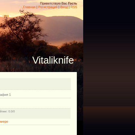
Приветствую Вас
Гость
Главная
|
Регистрация
|
Вход
|
RSS
Vitaliknife
рафия 1
йтинг
: 0.0/0
змере