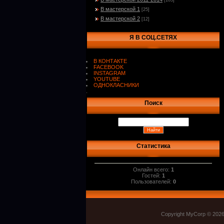
[103]
В мастерской 1
[25]
В мастерской 2
[12]
Я В СОЦ.СЕТЯХ
В КОНТАКТЕ
FACEBOOK
INSTAGRAM
YOUTUBE
ОДНОКЛАСНИКИ
.
Поиск
Статистика
Онлайн всего:
1
Гостей:
1
Пользователей:
0
Copyright MyCorp © 202