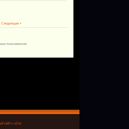
|
Следующая »
ные пользователи.
ый сайт
с
uCoz