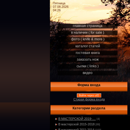
Пятница
07.08.2026
04:26
главная страница
в наличии ( for sale )
фото ( knife & more )
каталог статей
гостевая книга
заказать нож
сылки ( links )
видео
Форма входа
Войти через uID
Старая форма входа
Категории раздела
В МАСТЕРСКОЙ 2019-....
[4]
В мастерской 2015-2018
[89]
В мастерской 2011-2014