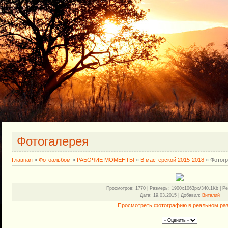
Фотогалерея
Главная
»
Фотоальбом
»
РАБОЧИЕ МОМЕНТЫ
»
В мастерской 2015-2018
» Фотог
Просмотров
: 1770 |
Размеры
: 1900x1063px/340.1Kb |
Ре
Дата
: 19.03.2015 |
Добавил
:
Виталий
Просмотреть фотографию в реальном ра