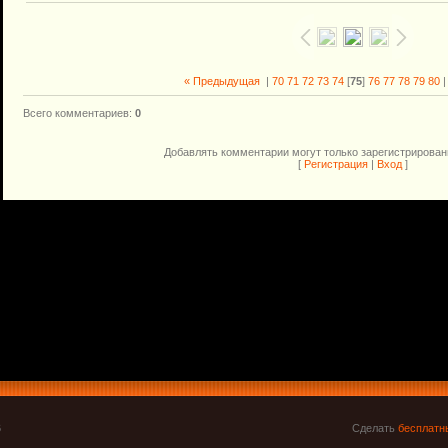
« Предыдущая
|
70
71
72
73
74
[
75
]
76
77
78
79
80
Всего комментариев
:
0
Добавлять комментарии могут только зарегистрирован
[
Регистрация
|
Вход
]
6
Сделать
бесплатн