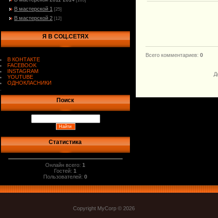
[103]
В мастерской 1
[25]
В мастерской 2
[12]
Я В СОЦ.СЕТЯХ
Всего комментариев
:
0
В КОНТАКТЕ
FACEBOOK
INSTAGRAM
Д
YOUTUBE
ОДНОКЛАСНИКИ
.
Поиск
Статистика
Онлайн всего:
1
Гостей:
1
Пользователей:
0
Copyright MyCorp © 2026