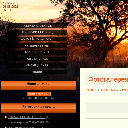
Суббота
08.08.2026
04:10
главная страница
в наличии ( for sale )
фото ( knife & more )
каталог статей
гостевая книга
заказать нож
сылки ( links )
видео
Фотогалере
Форма входа
Главная
»
Фотоальбом
»
РА
Войти через uID
Старая форма входа
Категории раздела
В МАСТЕРСКОЙ 2019-....
[4]
В мастерской 2015-2018
[89]
В мастерской 2011-2014