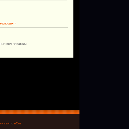
едующая »
ные пользователи.
ый сайт
с
uCoz