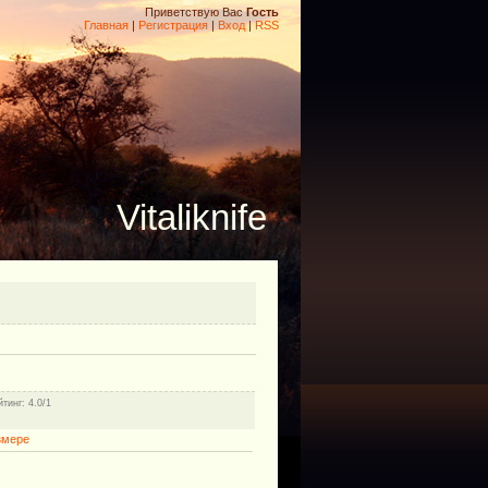
Приветствую Вас
Гость
Главная
|
Регистрация
|
Вход
|
RSS
Vitaliknife
йтинг
: 4.0/1
змере