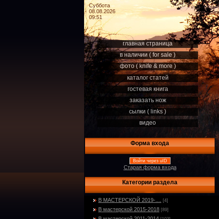
Суббота
08.08.2026
09:51
главная страница
в наличии ( for sale )
фото ( knife & more )
каталог статей
гостевая книга
заказать нож
сылки ( links )
видео
Форма входа
Войти через uID
Старая форма входа
Категории раздела
В МАСТЕРСКОЙ 2019-....
[4]
В мастерской 2015-2018
[89]
В мастерской 2011-2014