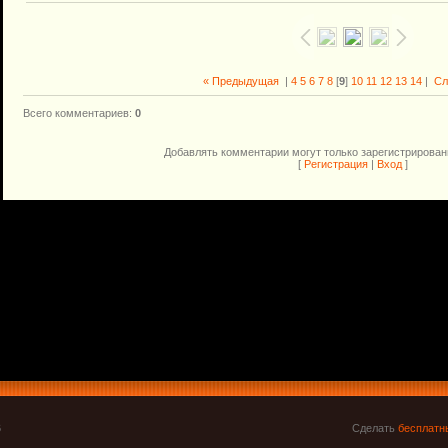
« Предыдущая
|
4
5
6
7
8
[
9
]
10
11
12
13
14
|
Сл
Всего комментариев
:
0
Добавлять комментарии могут только зарегистрирован
[
Регистрация
|
Вход
]
6
Сделать
бесплатн