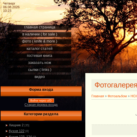
Четверг
06.08.2026
10:23
главная страница
в наличии ( for sale )
фото ( knife & more )
каталог статей
гостевая книга
заказать нож
сылки ( links )
видео
Фотогалере
Форма входа
Главная
»
Фотоальбом
»
НОЖ
Войти через uID
Старая форма входа
Категории раздела
Хищник 2
[35]
Кухня 122
[0]
Кухня 123, 124