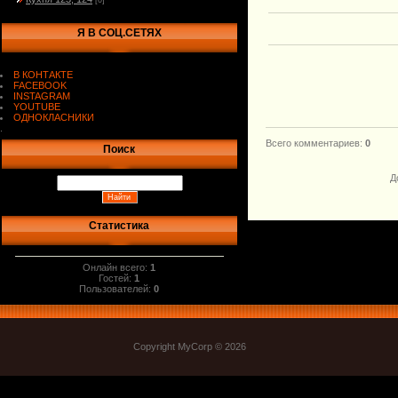
[0]
Я В СОЦ.СЕТЯХ
В КОНТАКТЕ
FACEBOOK
INSTAGRAM
YOUTUBE
ОДНОКЛАСНИКИ
.
Всего комментариев
:
0
Поиск
Д
Статистика
Онлайн всего:
1
Гостей:
1
Пользователей:
0
Copyright MyCorp © 2026