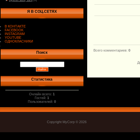
[0]
Я В СОЦ.СЕТЯХ
В КОНТАКТЕ
FACEBOOK
INSTAGRAM
YOUTUBE
ОДНОКЛАСНИКИ
.
Всего комментариев
:
0
Поиск
Д
Статистика
Онлайн всего:
1
Гостей:
1
Пользователей:
0
Copyright MyCorp © 2026