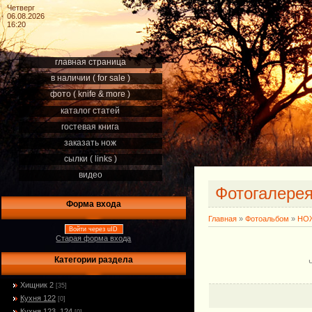
Четверг
06.08.2026
16:20
главная страница
в наличии ( for sale )
фото ( knife & more )
каталог статей
гостевая книга
заказать нож
сылки ( links )
видео
Фотогалере
Форма входа
Главная
»
Фотоальбом
»
НОЖ
Войти через uID
Старая форма входа
Категории раздела
Хищник 2
[35]
Кухня 122
[0]
Кухня 123, 124