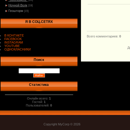
[20]
Ночной Волк
[19]
Геошторм
[15]
Я В СОЦ.СЕТЯХ
В КОНТАКТЕ
Всего комментариев
:
0
FACEBOOK
INSTAGRAM
YOUTUBE
Д
ОДНОКЛАСНИКИ
.
Поиск
Статистика
Онлайн всего:
1
Гостей:
1
Пользователей:
0
Copyright MyCorp © 2026