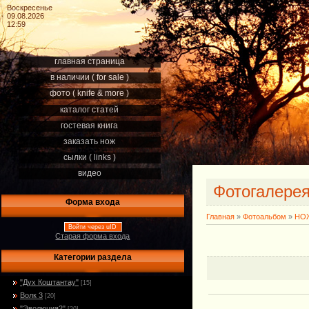
Воскресенье
09.08.2026
12:59
главная страница
в наличии ( for sale )
фото ( knife & more )
каталог статей
гостевая книга
заказать нож
сылки ( links )
видео
Фотогалере
Форма входа
Главная
»
Фотоальбом
»
НОЖ
Войти через uID
Старая форма входа
Категории раздела
"Дух Коштантау"
[15]
Волк 3
[20]
"Эволюция2"