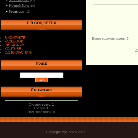
[20]
Ночной Волк
[19]
Геошторм
[15]
Я В СОЦ.СЕТЯХ
В КОНТАКТЕ
Всего комментариев
:
0
FACEBOOK
INSTAGRAM
YOUTUBE
Д
ОДНОКЛАСНИКИ
.
Поиск
Статистика
Онлайн всего:
1
Гостей:
1
Пользователей:
0
Copyright MyCorp © 2026