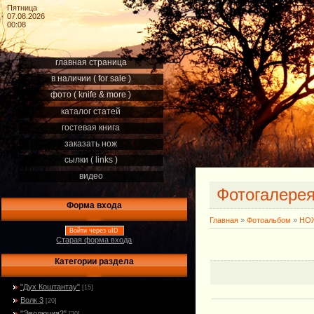
Пятница
07.08.2026
00:08
главная страница
в наличии ( for sale )
фото ( knife & more )
каталог статей
гостевая книга
заказать нож
сылки ( links )
видео
Фотогалере
Форма входа
Главная
»
Фотоальбом
»
НОЖ
Войти через uID
Старая форма входа
Категории раздела
"Дух Коштантау"
[15]
Волк 3
[20]
"Эволюция2"