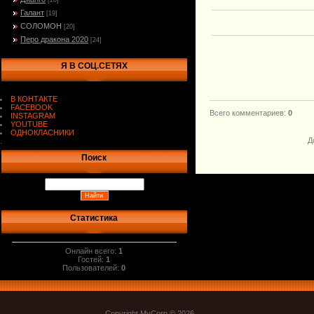
[20]
Галант
[19]
СОЛОМОН
[20]
Перо дракона 2020
[24]
Я В СОЦ.СЕТЯХ
В КОНТАКТЕ
FACEBOOK
Всего комментариев
:
0
INSTAGRAM
YOUTUBE
ОДНОКЛАСНИКИ
Д
.
Поиск
Статистика
Онлайн всего:
1
Гостей:
1
Пользователей:
0
Copyright MyCorp © 2026