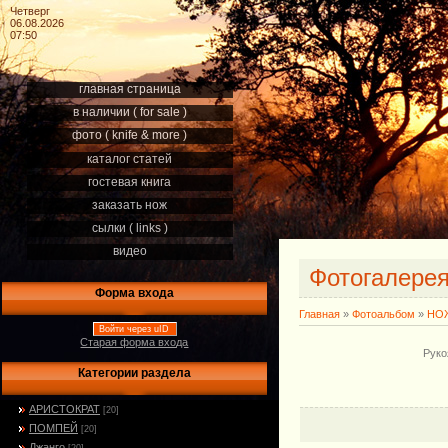
Четверг
06.08.2026
07:50
главная страница
в наличии ( for sale )
фото ( knife & more )
каталог статей
гостевая книга
заказать нож
сылки ( links )
видео
Фотогалере
Форма входа
Главная
»
Фотоальбом
»
НОЖ
Войти через uID
Старая форма входа
Руко
Категории раздела
АРИСТОКРАТ
[20]
ПОМПЕЙ
[20]
Джанго