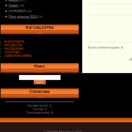
[20]
Галант
[19]
СОЛОМОН
[20]
Перо дракона 2020
[24]
Я В СОЦ.СЕТЯХ
В КОНТАКТЕ
FACEBOOK
Всего комментариев
:
0
INSTAGRAM
YOUTUBE
ОДНОКЛАСНИКИ
Д
.
Поиск
Статистика
Онлайн всего:
1
Гостей:
1
Пользователей:
0
Copyright MyCorp © 2026