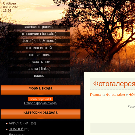
Суббота
08.08.2026
13:26
главная страница
в наличии ( for sale )
фото ( knife & more )
каталог статей
гостевая книга
заказать нож
сылки ( links )
видео
Фотогалере
Форма входа
Главная
»
Фотоальбом
»
НОЖ
Войти через uID
Старая форма входа
Руко
Категории раздела
АРИСТОКРАТ
[20]
ПОМПЕЙ
[20]
Джанго