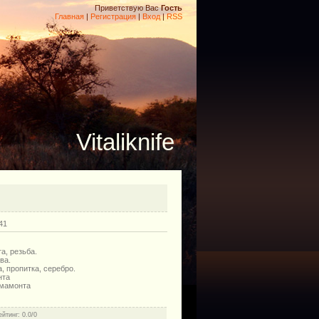
Приветствую Вас
Гость
Главная
|
Регистрация
|
Вход
|
RSS
Vitaliknife
41
а, резьба.
ва.
, пропитка, серебро.
нта
 мамонта
ейтинг
: 0.0/0