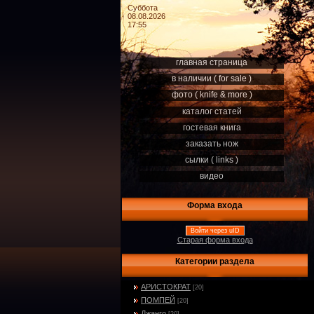
Суббота
08.08.2026
17:55
главная страница
в наличии ( for sale )
фото ( knife & more )
каталог статей
гостевая книга
заказать нож
сылки ( links )
видео
Форма входа
Войти через uID
Старая форма входа
Категории раздела
АРИСТОКРАТ
[20]
ПОМПЕЙ
[20]
Джанго