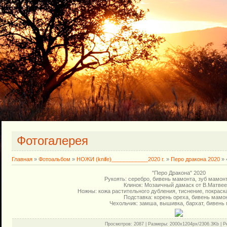
Фотогалерея
Главная
»
Фотоальбом
»
НОЖИ (knife)____________2020 г.
»
Перо дракона 2020
» 
"Перо Дракона" 2020
Рукоять: серебро, бивень мамонта, зуб мамонт
Клинок: Мозаичный дамаск от В.Матвее
Ножны: кожа растительного дубления, тиснение, покраска
Подставка: корень ореха, бивень мамо
Чехольчик: замша, вышивка, бархат, бивень
Просмотров
: 2087 |
Размеры
: 2000x1204px/2306.3Kb |
Р