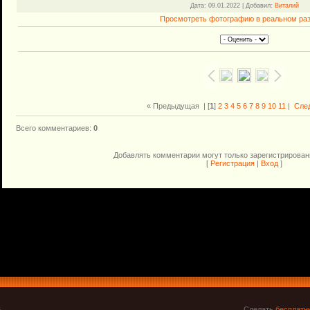
Дата
: 09.01.2022 |
Добавил
:
Виталий
Просмотреть фотографию в реальном ра
« Предыдущая
| [
1
]
2
3
4
5
6
7
8
9
10
11
|
Сле
Всего комментариев
:
0
Добавлять комментарии могут только зарегистрирован
[
Регистрация
|
Вход
]
6
Сделать
бесплатн