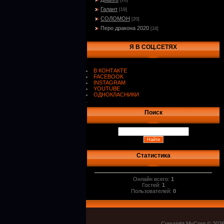
[20]
Галант
[19]
СОЛОМОН
[20]
Перо дракона 2020
[24]
Я В СОЦ.СЕТЯХ
В КОНТАКТЕ
FACEBOOK
INSTAGRAM
YOUTUBE
ОДНОКЛАСНИКИ
.
Поиск
Статистика
Онлайн всего:
1
Гостей:
1
Пользователей:
0
Copyright MyCorp © 202