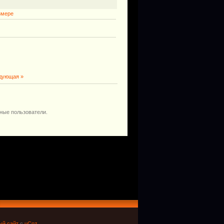
змере
дующая »
ные пользователи.
ый сайт
с
uCoz