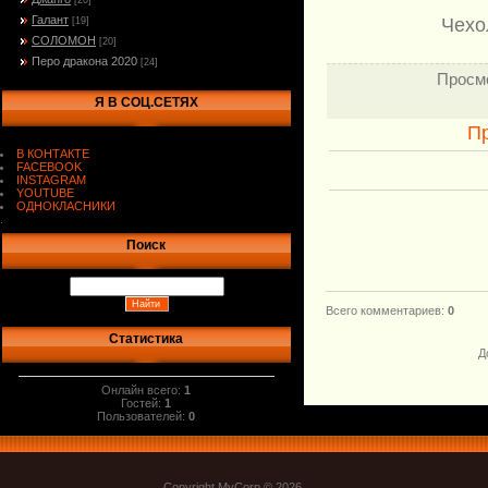
[20]
Галант
Чехо
[19]
СОЛОМОН
[20]
Перо дракона 2020
[24]
Просм
Я В СОЦ.СЕТЯХ
П
В КОНТАКТЕ
FACEBOOK
INSTAGRAM
YOUTUBE
ОДНОКЛАСНИКИ
.
Поиск
Всего комментариев
:
0
Статистика
Д
Онлайн всего:
1
Гостей:
1
Пользователей:
0
Copyright MyCorp © 2026