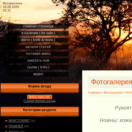
Воскресенье
09.08.2026
02:31
главная страница
в наличии ( for sale )
фото ( knife & more )
каталог статей
гостевая книга
заказать нож
сылки ( links )
видео
Фотогалере
Форма входа
Главная
»
Фотоальбом
»
НОЖ
Войти через uID
Старая форма входа
Рукоят
Категории раздела
Ножны: кожа 
АРИСТОКРАТ
[20]
ПОМПЕЙ
[20]
Джанго