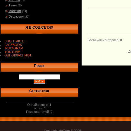
[20]
Танго
[20]
Малахит
[14]
Эволюция
[20]
Я В СОЦ.СЕТЯХ
Всего комментариев
:
0
В КОНТАКТЕ
FACEBOOK
INSTAGRAM
Д
YOUTUBE
ОДНОКЛАСНИКИ
.
Поиск
Статистика
Онлайн всего:
1
Гостей:
1
Пользователей:
0
Copyright MyCorp © 2026