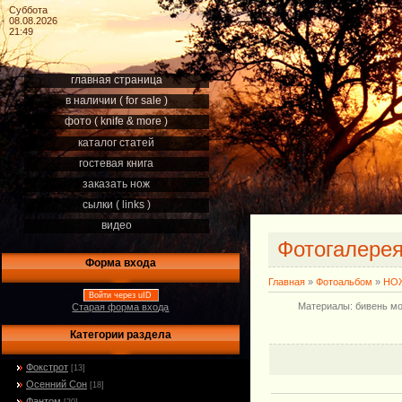
Суббота
08.08.2026
21:49
главная страница
в наличии ( for sale )
фото ( knife & more )
каталог статей
гостевая книга
заказать нож
сылки ( links )
видео
Фотогалере
Форма входа
Главная
»
Фотоальбом
»
НОЖ
Войти через uID
Материалы: бивень мор
Старая форма входа
Категории раздела
Фокстрот
[13]
Осенний Сон
[18]
Фантом