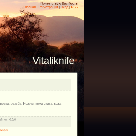
Приветствую Вас
Гость
Главная
|
Регистрация
|
Вход
|
RSS
Vitaliknife
овка, резьба. Ножны: кожа ската, кожа
ейтинг
: 0.0/0
змере