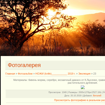
Фотогалерея
Главная
»
Фотоальбом
»
НОЖИ (knife)___________ 2019 г.
»
Эволюция
» 23
Материалы: бивень моржа, серебро, мозаичный дамаск от К.Лысенко, гравир
растительного дубления.
Просмотров
: 1049 |
Размеры
: 2000x1276px/2527.1Kb |
Р
Дата
: 20.10.2019 |
Добавил
:
Виталий
Просмотреть фотографию в реальном ра