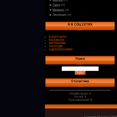
[20]
Танго
[20]
Малахит
[14]
Эволюция
[20]
Я В СОЦ.СЕТЯХ
В КОНТАКТЕ
FACEBOOK
INSTAGRAM
YOUTUBE
ОДНОКЛАСНИКИ
.
Поиск
Статистика
Онлайн всего:
1
Гостей:
1
Пользователей:
0
Copyright MyCorp © 202