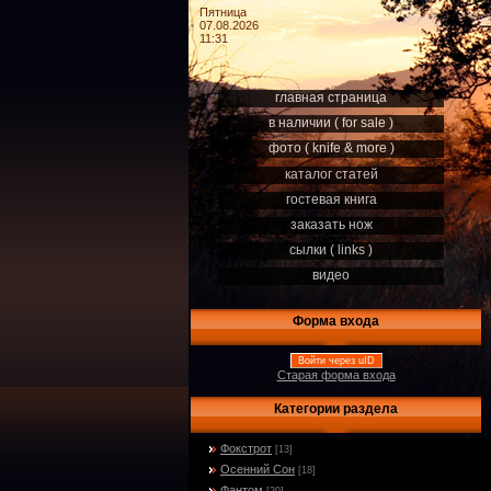
Пятница
07.08.2026
11:31
главная страница
в наличии ( for sale )
фото ( knife & more )
каталог статей
гостевая книга
заказать нож
сылки ( links )
видео
Форма входа
Войти через uID
Старая форма входа
Категории раздела
Фокстрот
[13]
Осенний Сон
[18]
Фантом