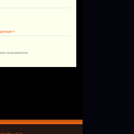
дующая »
ные пользователи.
ый сайт
с
uCoz