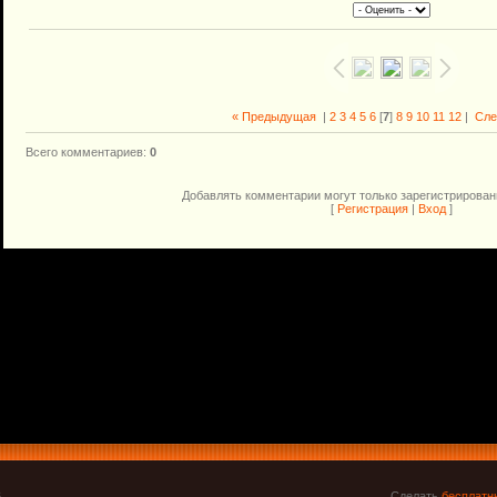
« Предыдущая
|
2
3
4
5
6
[
7
]
8
9
10
11
12
|
Сле
Всего комментариев
:
0
Добавлять комментарии могут только зарегистрирован
[
Регистрация
|
Вход
]
6
Сделать
бесплатн