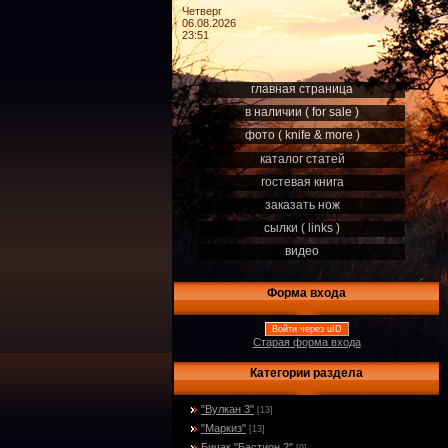
Четверг
06.08.2026
23:51
главная страница
в наличии ( for sale )
фото ( knife & more )
каталог статей
гостевая книга
заказать нож
сылки ( links )
видео
Форма входа
Войти через uID
Старая форма входа
Категории раздела
"Вулкан 3"
[13]
"Маркиз"
[13]
Бичак "Бастион 2"