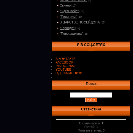
[9]
Скинер
[15]
"Эдельвейс"
[17]
"Пилигрим"
[10]
В ЦАРСТВЕ ПОСЕЙДОНА
[13]
"Торнадо"
[12]
"Перо дракона"
[16]
Я В СОЦ.СЕТЯХ
В КОНТАКТЕ
FACEBOOK
INSTAGRAM
YOUTUBE
ОДНОКЛАСНИКИ
.
Поиск
Статистика
Онлайн всего:
1
Гостей:
1
Пользователей:
0