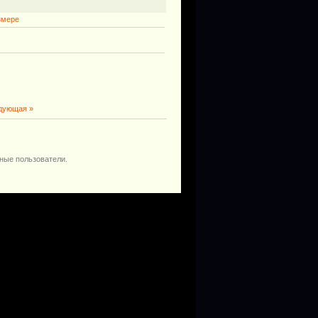
змере
дующая »
ные пользователи.