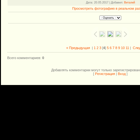
Дата
: 20.05.2017 |
Добавил
:
Виталий
Просмотреть фотографию в реальном ра
« Предыдущая
|
1
2
3
[
4
]
5
6
7
8
9
10
11
|
Сле
Всего комментариев
:
0
Добавлять комментарии могут только зарегистрирован
[
Регистрация
|
Вход
]