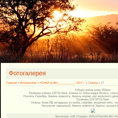
Фотогалерея
Главная
»
Фотоальбом
»
НОЖИ (knife)___________ 2017 г.
»
Скинер
» 17
Общая длина ножа 255мм.
Размеры клинка 125*31*4мм. Клинок от Александра Белого, слеса
Рукоять:Серебро, бивень мамонта, бивень моржа, кап железного дере
Размеры:125*33*21,5мм.
Ножны: Кожа РД. вкладышь из граба, серебро, вощёная нить, тис
Чехольчик замшевый, бивень мамонта, бархат, шнурок 
Просмотров
: 1285 |
Размеры
: 1800x1071px/993.8Kb |
Ре