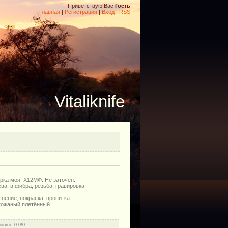
Приветствую Вас
Гость
Главная
|
Регистрация
|
Вход
|
RSS
Vitaliknife
рка моя, Х12МФ. Не заточен.
ва, в.фибра, резьба, гравировка.
нение, покраска, пропитка.
кожаный плетённый.
йтинг
: 0.0/0