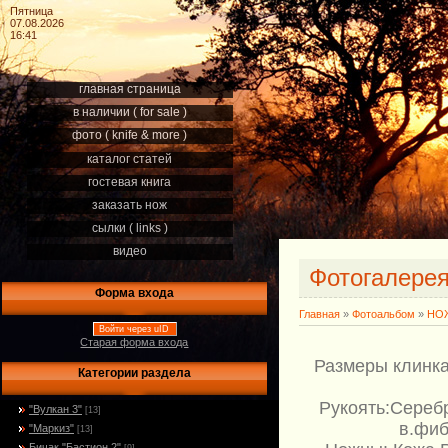
Пятница
07.08.2026
16:41
главная страница
в наличии ( for sale )
фото ( knife & more )
каталог статей
гостевая книга
заказать нож
сылки ( links )
видео
Фотогалере
Форма входа
Главная
»
Фотоальбом
»
НОЖ
Войти через uID
Старая форма входа
Размеры клинка
Категории раздела
Рукоять:Серебр
"Вулкан 3"
[13]
в.фиб
"Маркиз"
[13]
Бичак "Бастион 2"