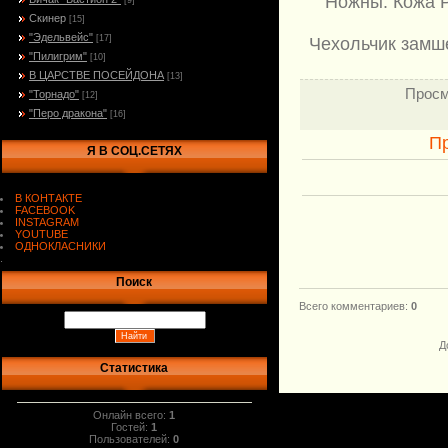
Ножны: Кожа Р
[9]
Скинер
[15]
"Эдельвейс"
[17]
Чехольчик замш
"Пилигрим"
[10]
В ЦАРСТВЕ ПОСЕЙДОНА
[13]
Просм
"Торнадо"
[12]
"Перо дракона"
[16]
П
Я В СОЦ.СЕТЯХ
В КОНТАКТЕ
FACEBOOK
INSTAGRAM
YOUTUBE
ОДНОКЛАСНИКИ
.
Поиск
Всего комментариев
:
0
Д
Статистика
Онлайн всего:
1
Гостей:
1
Пользователей:
0