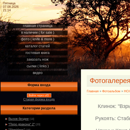
Пятница
07.08.2026
21:14
главная страница
в наличии ( for sale )
фото ( knife & more )
каталог статей
гостевая книга
заказать нож
сылки ( links )
видео
Фотогалере
Форма входа
Главная
»
Фотоальбом
»
НОЖ
Войти через uID
Старая форма входа
Клинок: "Взр
Категории раздела
Рукоять: Ста
Вызов бездне
[14]
"Перо дракона" 2"
[20]
"Sheridans"