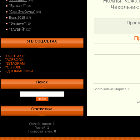
Ножны: Кожа Р
[16]
"Вулкан 4"
Чехольчик:
[15]
"Сны Эльбруса"
[19]
Волк 2018
[17]
Просм
"Элизиум"
[19]
"ТАУБИЙ"
[20]
П
Я В СОЦ.СЕТЯХ
В КОНТАКТЕ
FACEBOOK
INSTAGRAM
YOUTUBE
ОДНОКЛАСНИКИ
.
Поиск
Всего комментариев
:
0
Д
Статистика
Онлайн всего:
1
Гостей:
1
Пользователей:
0