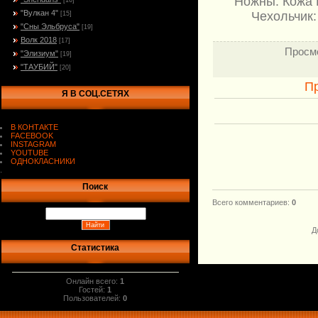
Ножны: Кожа Р
[16]
"Вулкан 4"
Чехольчик:
[15]
"Сны Эльбруса"
[19]
Волк 2018
[17]
Просм
"Элизиум"
[19]
"ТАУБИЙ"
[20]
П
Я В СОЦ.СЕТЯХ
В КОНТАКТЕ
FACEBOOK
INSTAGRAM
YOUTUBE
ОДНОКЛАСНИКИ
.
Поиск
Всего комментариев
:
0
Д
Статистика
Онлайн всего:
1
Гостей:
1
Пользователей:
0