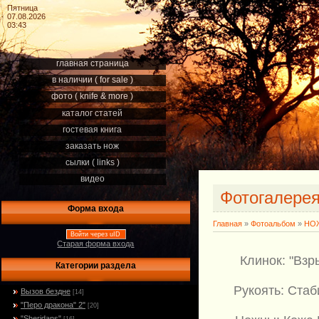
Пятница
07.08.2026
03:43
главная страница
в наличии ( for sale )
фото ( knife & more )
каталог статей
гостевая книга
заказать нож
сылки ( links )
видео
Фотогалере
Форма входа
Главная
»
Фотоальбом
»
НОЖ
Войти через uID
Старая форма входа
Клинок: "Взр
Категории раздела
Рукоять: Ста
Вызов бездне
[14]
"Перо дракона" 2"
[20]
"Sheridans"