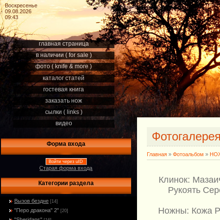
Воскресенье
09.08.2026
09:43
главная страница
в наличии ( for sale )
фото ( knife & more )
каталог статей
гостевая книга
заказать нож
сылки ( links )
видео
Фотогалере
Форма входа
Главная
»
Фотоальбом
»
НОЖ
Войти через uID
Старая форма входа
Клинок: Мазаи
Категории раздела
Рукоять Сер
Вызов бездне
[14]
Ножны: Кожа РД
"Перо дракона" 2"
[20]
"Sheridans"