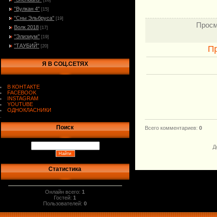
[16]
"Вулкан 4"
[15]
"Сны Эльбруса"
[19]
Просм
Волк 2018
[17]
"Элизиум"
[19]
"ТАУБИЙ"
[20]
П
Я В СОЦ.СЕТЯХ
В КОНТАКТЕ
FACEBOOK
INSTAGRAM
YOUTUBE
ОДНОКЛАСНИКИ
.
Поиск
Всего комментариев
:
0
Д
Статистика
Онлайн всего:
1
Гостей:
1
Пользователей:
0