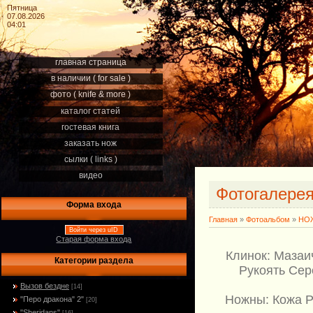
Пятница
07.08.2026
04:01
главная страница
в наличии ( for sale )
фото ( knife & more )
каталог статей
гостевая книга
заказать нож
сылки ( links )
видео
Фотогалере
Форма входа
Главная
»
Фотоальбом
»
НОЖ
Войти через uID
Старая форма входа
Клинок: Мазаи
Категории раздела
Рукоять Сер
Вызов бездне
[14]
Ножны: Кожа РД
"Перо дракона" 2"
[20]
"Sheridans"