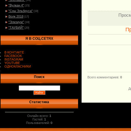
[16]
"Вулкан 4"
[15]
"Сны Эльбруса"
[19]
Просм
Волк 2018
[17]
"Элизиум"
[19]
"ТАУБИЙ"
[20]
П
Я В СОЦ.СЕТЯХ
В КОНТАКТЕ
FACEBOOK
INSTAGRAM
YOUTUBE
ОДНОКЛАСНИКИ
.
Поиск
Всего комментариев
:
0
Д
Статистика
Онлайн всего:
1
Гостей:
1
Пользователей:
0