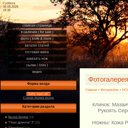
Суббота
08.08.2026
18:36
главная страница
в наличии ( for sale )
фото ( knife & more )
каталог статей
гостевая книга
заказать нож
сылки ( links )
видео
Фотогалере
Форма входа
Главная
»
Фотоальбом
»
НОЖ
Войти через uID
Старая форма входа
Клинок: Мазаи
Категории раздела
Рукоять Сер
Вызов бездне
[14]
Ножны: Кожа РД
"Перо дракона" 2"
[20]
"Sheridans"