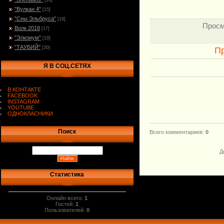
[16]
"Вулкан 4"
[15]
"Сны Эльбруса"
[19]
Просм
Волк 2018
[17]
"Элизиум"
[19]
"ТАУБИЙ"
[20]
П
Я В СОЦ.СЕТЯХ
В КОНТАКТЕ
FACEBOOK
INSTAGRAM
YOUTUBE
ОДНОКЛАСНИКИ
.
Поиск
Всего комментариев
:
0
Д
Статистика
Онлайн всего:
1
Гостей:
1
Пользователей:
0