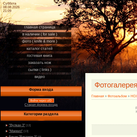
Суббота
08.08.2026
21:09
главная страница
в наличии ( for sale )
фото ( knife & more )
каталог статей
гостевая книга
заказать нож
сылки ( links )
видео
Фотогалере
Форма входа
Главная
»
Фотоальбом
»
НОЖ
Войти через uID
Старая форма входа
Категории раздела
"Вулкан 3"
[13]
"Маркиз"
[13]
Бичак "Бастион 2"