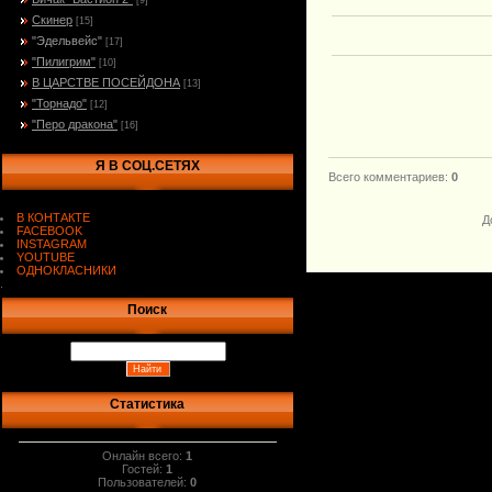
[9]
Скинер
[15]
"Эдельвейс"
[17]
"Пилигрим"
[10]
В ЦАРСТВЕ ПОСЕЙДОНА
[13]
"Торнадо"
[12]
"Перо дракона"
[16]
Я В СОЦ.СЕТЯХ
Всего комментариев
:
0
В КОНТАКТЕ
Д
FACEBOOK
INSTAGRAM
YOUTUBE
ОДНОКЛАСНИКИ
.
Поиск
Статистика
Онлайн всего:
1
Гостей:
1
Пользователей:
0