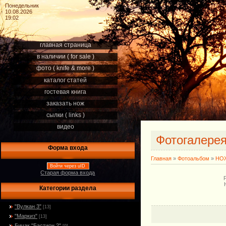
Понедельник
10.08.2026
19:02
главная страница
в наличии ( for sale )
фото ( knife & more )
каталог статей
гостевая книга
заказать нож
сылки ( links )
видео
Фотогалере
Форма входа
Главная
»
Фотоальбом
»
НОЖ
Войти через uID
Старая форма входа
Категории раздела
"Вулкан 3"
[13]
"Маркиз"
[13]
Бичак "Бастион 2"