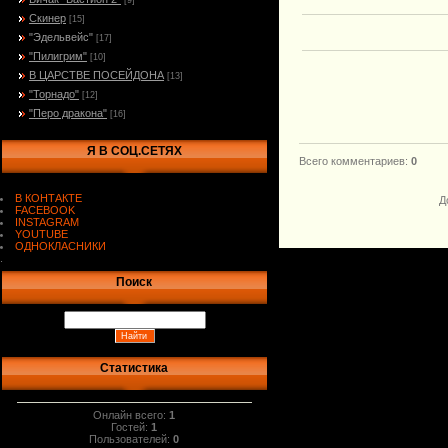
[9]
Скинер
[15]
"Эдельвейс"
[17]
"Пилигрим"
[10]
В ЦАРСТВЕ ПОСЕЙДОНА
[13]
"Торнадо"
[12]
"Перо дракона"
[16]
Я В СОЦ.СЕТЯХ
Всего комментариев
:
0
В КОНТАКТЕ
Д
FACEBOOK
INSTAGRAM
YOUTUBE
ОДНОКЛАСНИКИ
.
Поиск
Статистика
Онлайн всего:
1
Гостей:
1
Пользователей:
0