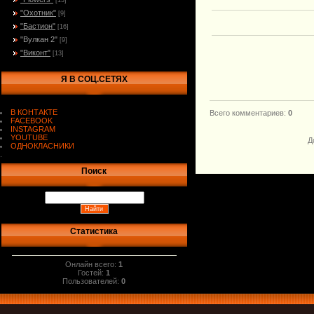
[13]
"Охотник"
[9]
"Бастион"
[16]
"Вулкан 2"
[9]
"Виконт"
[13]
Я В СОЦ.СЕТЯХ
В КОНТАКТЕ
Всего комментариев
:
0
FACEBOOK
INSTAGRAM
YOUTUBE
Д
ОДНОКЛАСНИКИ
.
Поиск
Статистика
Онлайн всего:
1
Гостей:
1
Пользователей:
0