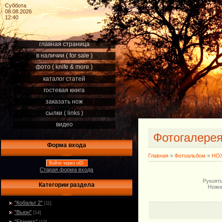
Суббота
08.08.2026
12:40
главная страница
в наличии ( for sale )
фото ( knife & more )
каталог статей
гостевая книга
заказать нож
сылки ( links )
видео
Фотогалере
Форма входа
Главная
»
Фотоальбом
»
НОЖ
Войти через uID
Старая форма входа
Рукоять
Категории раздела
Ножны
"Кобальт 2"
[11]
"Вьюн"
[14]
"Flowers"