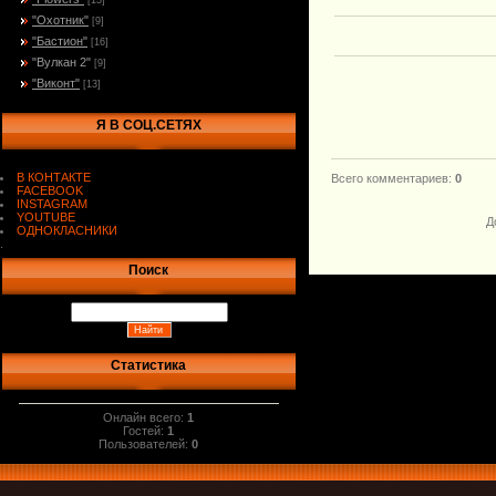
[13]
"Охотник"
[9]
"Бастион"
[16]
"Вулкан 2"
[9]
"Виконт"
[13]
Я В СОЦ.СЕТЯХ
В КОНТАКТЕ
Всего комментариев
:
0
FACEBOOK
INSTAGRAM
YOUTUBE
Д
ОДНОКЛАСНИКИ
.
Поиск
Статистика
Онлайн всего:
1
Гостей:
1
Пользователей:
0