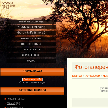
Суббота
08.08.2026
20:56
главная страница
в наличии ( for sale )
фото ( knife & more )
каталог статей
гостевая книга
заказать нож
сылки ( links )
видео
Фотогалере
Форма входа
Главная
»
Фотоальбом
»
НОЖ
Войти через uID
Старая форма входа
Рукоять
Категории раздела
Ножны
"Кобальт 2"
[11]
"Вьюн"
[14]
"Flowers"