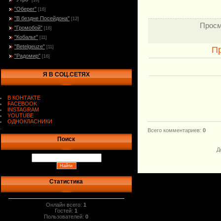
[10]
"Оберег"
[16]
"В бездне Посейдона"
[12]
Просм
"Громобой"
[16]
"Кобальт"
[11]
"Betelgeuze"
[11]
П
"Радомир"
[16]
Я В СОЦ.СЕТЯХ
В КОНТАКТЕ
FACEBOOK
INSTAGRAM
YOUTUBE
ОДНОКЛАСНИКИ
.
Всего комментариев
:
0
Поиск
Д
Статистика
Онлайн всего:
1
Гостей:
1
Пользователей:
0