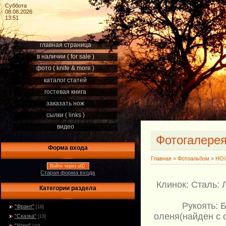
Суббота
08.08.2026
13:51
главная страница
в наличии ( for sale )
фото ( knife & more )
каталог статей
гостевая книга
заказать нож
сылки ( links )
видео
Фотогалере
Форма входа
Главная
»
Фотоальбом
»
НОЖ
Войти через uID
Старая форма входа
Клинок: Сталь: 
Категории раздела
Рукоять: 
"Франт"
[16]
оленя(найден с 
"Сказка"
[13]
"Утро"