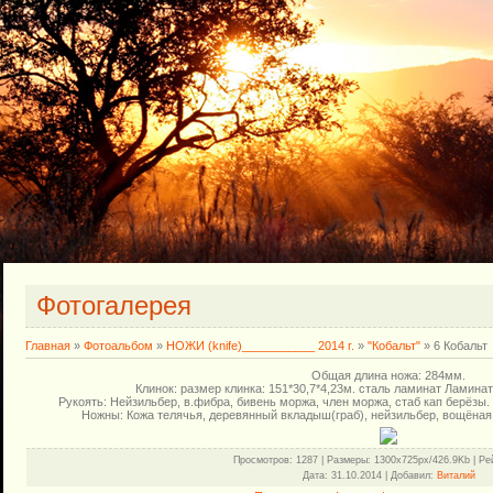
Фотогалерея
Главная
»
Фотоальбом
»
НОЖИ (knife)___________ 2014 г.
»
"Кобальт"
» 6 Кобальт
Общая длина ножа: 284мм.
Клинок: размер клинка: 151*30,7*4,23м. сталь ламинат Ламинат
Рукоять: Нейзильбер, в.фибра, бивень моржа, член моржа, стаб кап берёзы.
Ножны: Кожа телячья, деревянный вкладыш(граб), нейзильбер, вощёная н
Просмотров
: 1287 |
Размеры
: 1300x725px/426.9Kb |
Ре
Дата
: 31.10.2014 |
Добавил
:
Виталий