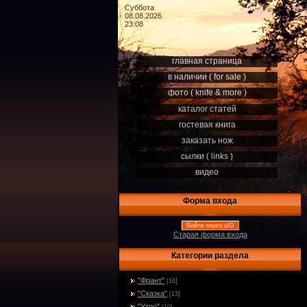
Суббота
08.08.2026
23:08
главная страница
в наличии ( for sale )
фото ( knife & more )
каталог статей
гостевая книга
заказать нож
сылки ( links )
видео
Форма входа
Войти через uID
Старая форма входа
Категории раздела
"Франт"
[16]
"Сказка"
[13]
"Утро"