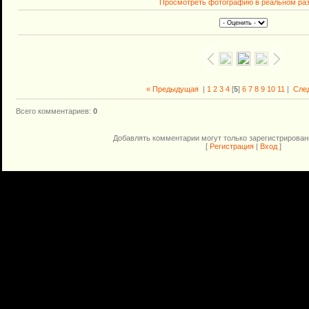
Просмотреть фотографию в реальном ра
« Предыдущая
|
1
2
3
4
[
5
]
6
7
8
9
10
11
|
Сле
Всего комментариев
:
0
Добавлять комментарии могут только зарегистрирован
[
Регистрация
|
Вход
]