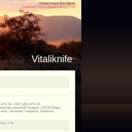
Приветствую Вас
Гость
Главная
|
Регистрация
|
Вход
|
RSS
Vitaliknife
 ATS-34 / ZDP-189 / ATS-34
 монтаж сквозной, Размер: 135*35*22мм.
ить, тиснение, покраска, пропитка.
йтинг
: 0.0/0