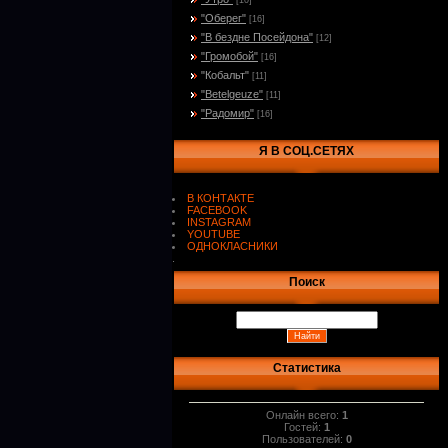
[10]
"Оберег"
[16]
"В бездне Посейдона"
[12]
"Громобой"
[16]
"Кобальт"
[11]
"Betelgeuze"
[11]
"Радомир"
[16]
Я В СОЦ.СЕТЯХ
В КОНТАКТЕ
FACEBOOK
INSTAGRAM
YOUTUBE
ОДНОКЛАСНИКИ
.
Поиск
Статистика
Онлайн всего:
1
Гостей:
1
Пользователей:
0