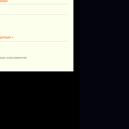
змере
дующая »
ные пользователи.