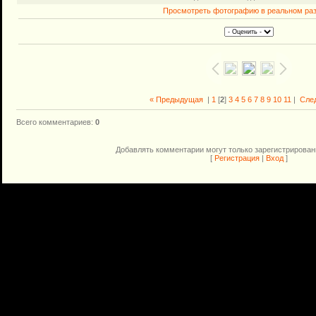
Просмотреть фотографию в реальном ра
« Предыдущая
|
1
[
2
]
3
4
5
6
7
8
9
10
11
|
Сле
Всего комментариев
:
0
Добавлять комментарии могут только зарегистрирован
[
Регистрация
|
Вход
]