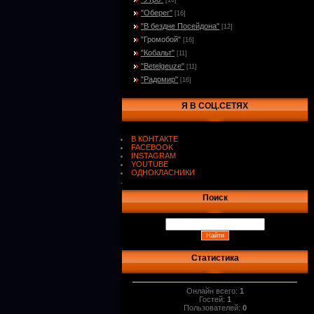
[10]
"Оберег"
[16]
"В бездне Посейдона"
[12]
"Громобой"
[16]
"Кобальт"
[11]
"Betelgeuze"
[11]
"Радомир"
[16]
Я В СОЦ.СЕТЯХ
В КОНТАКТЕ
FACEBOOK
INSTAGRAM
YOUTUBE
ОДНОКЛАСНИКИ
.
Поиск
Статистика
Онлайн всего:
1
Гостей:
1
Пользователей:
0