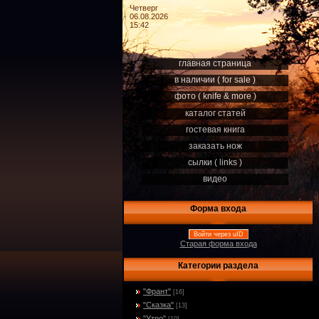
Четверг
06.08.2026
15:42
главная страница
в наличии ( for sale )
фото ( knife & more )
каталог статей
гостевая книга
заказать нож
сылки ( links )
видео
Форма входа
Войти через uID
Старая форма входа
Категории раздела
"Франт"
[16]
"Сказка"
[13]
"Утро"