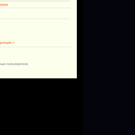
змере
дующая »
ные пользователи.