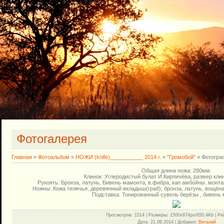
Фотогалерея
Главная
»
Фотоальбом
»
НОЖИ (knife)___________ 2014 г.
»
"Громобой"
» Фотогра
Общая длина ножа: 280мм.
Клинок: Углеродистый булат И.Кирпичёва, размер клин
Рукоять: Бронза, латунь, Бивень мамонта, в.фибра, кап амбойны. монта
Ножны: Кожа телячья, деревянный вкладыш(граб), бронза, латунь, вощёная
Подставка: Тонированный сувель берёзы , бивень 
Просмотров
: 1514 |
Размеры
: 1500x874px/650.4Kb |
Ре
Дата
: 21.08.2014 |
Добавил
:
Виталий