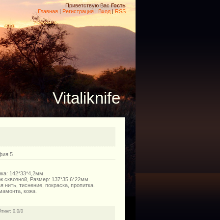
Приветствую Вас
Гость
Главная
|
Регистрация
|
Вход
|
RSS
Vitaliknife
фия 5
ка: 142*33*4,2мм.
ж сквозной, Размер: 137*35,6*22мм.
 нить, тиснение, покраска, пропитка.
мамонта, кожа.
йтинг
: 0.0/0