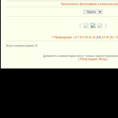
Просмотреть фотографию в реальном ра
« Предыдущая
|
6
7
8
9
10
11
12
[
13
]
14
15
16
|
С
Всего комментариев
:
0
Добавлять комментарии могут только зарегистрирован
[
Регистрация
|
Вход
]