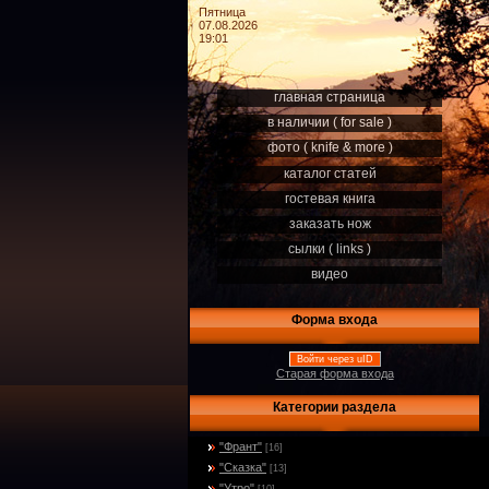
Пятница
07.08.2026
19:01
главная страница
в наличии ( for sale )
фото ( knife & more )
каталог статей
гостевая книга
заказать нож
сылки ( links )
видео
Форма входа
Войти через uID
Старая форма входа
Категории раздела
"Франт"
[16]
"Сказка"
[13]
"Утро"