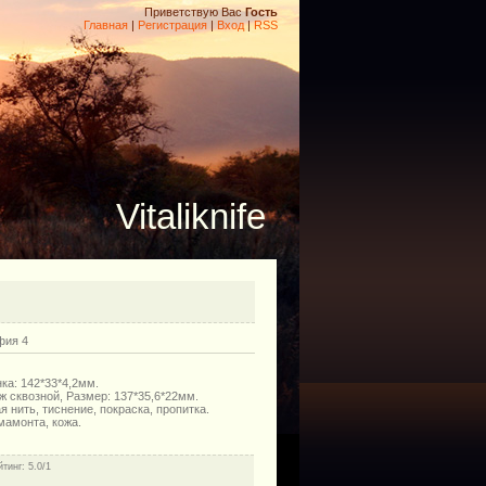
Приветствую Вас
Гость
Главная
|
Регистрация
|
Вход
|
RSS
Vitaliknife
фия 4
ка: 142*33*4,2мм.
ж сквозной, Размер: 137*35,6*22мм.
 нить, тиснение, покраска, пропитка.
мамонта, кожа.
йтинг
: 5.0/1