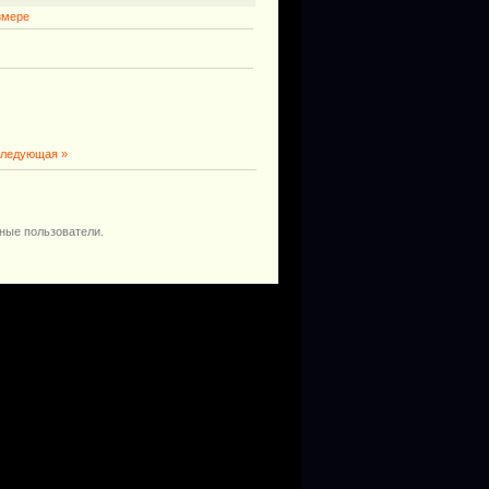
змере
ледующая »
ные пользователи.