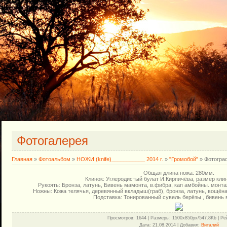
Фотогалерея
Главная
»
Фотоальбом
»
НОЖИ (knife)___________ 2014 г.
»
"Громобой"
» Фотогра
Общая длина ножа: 280мм.
Клинок: Углеродистый булат И.Кирпичёва, размер клин
Рукоять: Бронза, латунь, Бивень мамонта, в.фибра, кап амбойны. монта
Ножны: Кожа телячья, деревянный вкладыш(граб), бронза, латунь, вощёная
Подставка: Тонированный сувель берёзы , бивень 
Просмотров
: 1644 |
Размеры
: 1500x850px/547.8Kb |
Ре
Дата
: 21.08.2014 |
Добавил
:
Виталий