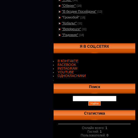
[10]
"Оберег"
[16]
"В бездне Посейдона"
[12]
"Громобой"
[16]
"Кобальт"
[11]
"Betelgeuze"
[11]
"Радомир"
[16]
Я В СОЦ.СЕТЯХ
В КОНТАКТЕ
FACEBOOK
INSTAGRAM
YOUTUBE
ОДНОКЛАСНИКИ
.
Поиск
Статистика
Онлайн всего:
1
Гостей:
1
Пользователей:
0