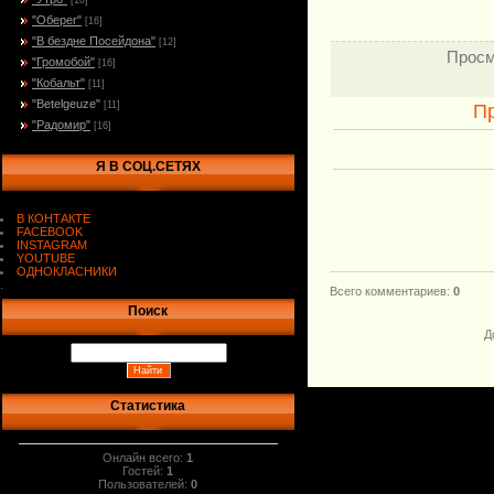
[10]
"Оберег"
[16]
"В бездне Посейдона"
[12]
Просм
"Громобой"
[16]
"Кобальт"
[11]
"Betelgeuze"
[11]
П
"Радомир"
[16]
Я В СОЦ.СЕТЯХ
В КОНТАКТЕ
FACEBOOK
INSTAGRAM
YOUTUBE
ОДНОКЛАСНИКИ
.
Всего комментариев
:
0
Поиск
Д
Статистика
Онлайн всего:
1
Гостей:
1
Пользователей:
0