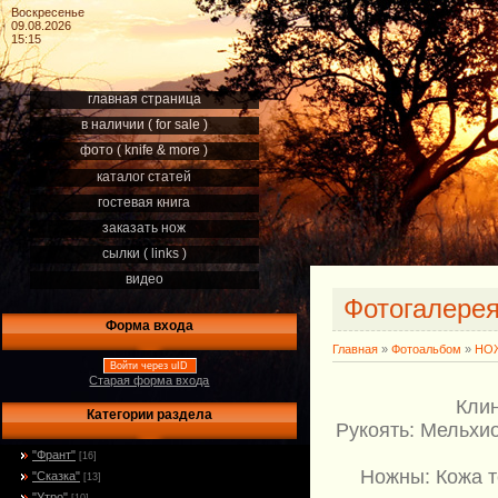
Воскресенье
09.08.2026
15:15
главная страница
в наличии ( for sale )
фото ( knife & more )
каталог статей
гостевая книга
заказать нож
сылки ( links )
видео
Фотогалере
Форма входа
Главная
»
Фотоальбом
»
НОЖ
Войти через uID
Старая форма входа
Клин
Категории раздела
Рукоять: Мельхио
"Франт"
[16]
Ножны: Кожа т
"Сказка"
[13]
"Утро"