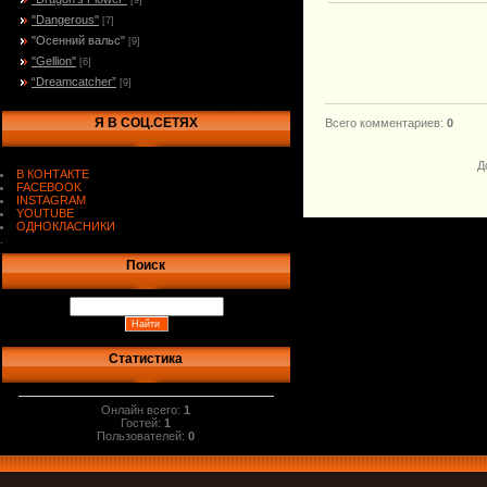
[9]
"Dangerous"
[7]
"Осенний вальс"
[9]
"Gellion"
[6]
“Dreamcatcher”
[9]
Я В СОЦ.СЕТЯХ
Всего комментариев
:
0
Д
В КОНТАКТЕ
FACEBOOK
INSTAGRAM
YOUTUBE
ОДНОКЛАСНИКИ
.
Поиск
Статистика
Онлайн всего:
1
Гостей:
1
Пользователей:
0