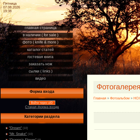
Пятница
07.08.2026
19:38
главная страница
в наличии ( for sale )
фото ( knife & more )
каталог статей
гостевая книга
заказать нож
сылки ( links )
видео
Фотогалере
Форма входа
Главная
»
Фотоальбом
»
НОЖ
Войти через uID
Старая форма входа
Категории раздела
"Dream"
[10]
“Mr. Snake”
[10]
“Dragon’s Flower”