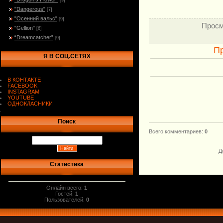
[9]
"Dangerous"
[7]
"Осенний вальс"
[9]
Просм
"Gellion"
[6]
“Dreamcatcher”
[9]
П
Я В СОЦ.СЕТЯХ
В КОНТАКТЕ
FACEBOOK
INSTAGRAM
YOUTUBE
ОДНОКЛАСНИКИ
.
Поиск
Всего комментариев
:
0
Д
Статистика
Онлайн всего:
1
Гостей:
1
Пользователей:
0