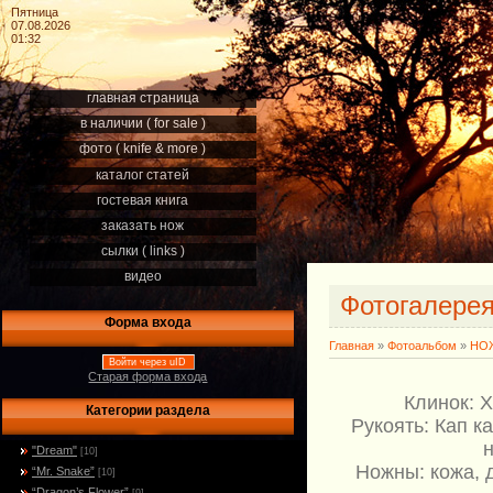
Пятница
07.08.2026
01:32
главная страница
в наличии ( for sale )
фото ( knife & more )
каталог статей
гостевая книга
заказать нож
сылки ( links )
видео
Фотогалере
Форма входа
Главная
»
Фотоальбом
»
НОЖ
Войти через uID
Старая форма входа
Клинок: 
Категории раздела
Рукоять: Кап 
"Dream"
[10]
Ножны: кожа, 
“Mr. Snake”
[10]
“Dragon’s Flower”