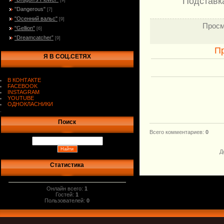
Подставка
[9]
"Dangerous"
[7]
"Осенний вальс"
[9]
Просм
"Gellion"
[6]
“Dreamcatcher”
[9]
П
Я В СОЦ.СЕТЯХ
В КОНТАКТЕ
FACEBOOK
INSTAGRAM
YOUTUBE
ОДНОКЛАСНИКИ
.
Поиск
Всего комментариев
:
0
Д
Статистика
Онлайн всего:
1
Гостей:
1
Пользователей:
0