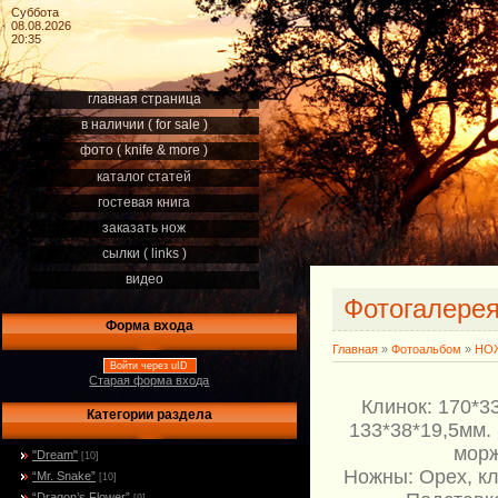
Суббота
08.08.2026
20:35
главная страница
в наличии ( for sale )
фото ( knife & more )
каталог статей
гостевая книга
заказать нож
сылки ( links )
видео
Фотогалере
Форма входа
Главная
»
Фотоальбом
»
НОЖ
Войти через uID
Старая форма входа
Клинок: 170*33
Категории раздела
133*38*19,5мм.
морж
"Dream"
[10]
Ножны: Орех, кл
“Mr. Snake”
[10]
“Dragon’s Flower”