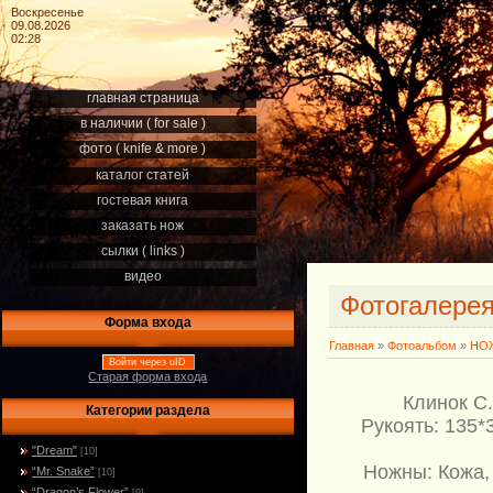
Воскресенье
09.08.2026
02:28
главная страница
в наличии ( for sale )
фото ( knife & more )
каталог статей
гостевая книга
заказать нож
сылки ( links )
видео
Фотогалере
Форма входа
Главная
»
Фотоальбом
»
НОЖ
Войти через uID
Старая форма входа
Клинок С
Категории раздела
Рукоять: 135*
"Dream"
[10]
Ножны: Кожа, 
“Mr. Snake”
[10]
“Dragon’s Flower”