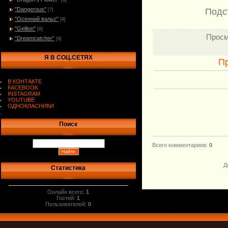
[9]
"Dangerous"
Подс
[7]
"Осенний вальс"
[9]
"Gellion"
[6]
Просм
“Dreamcatcher”
[9]
Я В СОЦ.СЕТЯХ
П
В КОНТАКТЕ
FACEBOOK
INSTAGRAM
YOUTUBE
ОДНОКЛАСНИКИ
.
Поиск
Всего комментариев
:
0
Д
Статистика
Онлайн всего:
1
Гостей:
1
Пользователей:
0