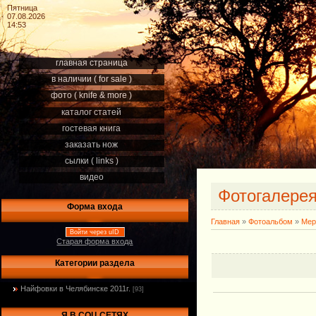
Пятница
07.08.2026
14:53
главная страница
в наличии ( for sale )
фото ( knife & more )
каталог статей
гостевая книга
заказать нож
сылки ( links )
видео
Фотогалере
Форма входа
Главная
»
Фотоальбом
»
Мер
Войти через uID
Старая форма входа
Категории раздела
Найфовки в Челябинске 2011г.
[93]
Я В СОЦ.СЕТЯХ