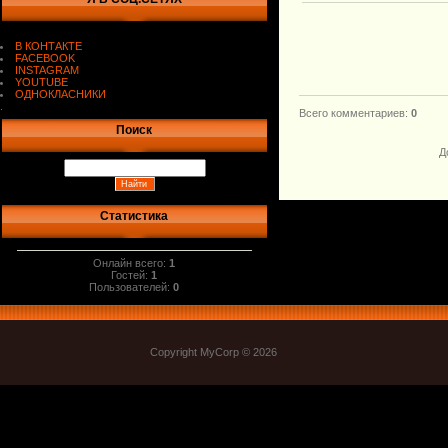
В КОНТАКТЕ
FACEBOOK
INSTAGRAM
YOUTUBE
ОДНОКЛАСНИКИ
.
Всего комментариев
:
0
Поиск
Д
Статистика
Онлайн всего:
1
Гостей:
1
Пользователей:
0
Copyright MyCorp © 2026