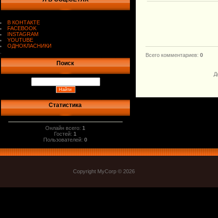
В КОНТАКТЕ
FACEBOOK
INSTAGRAM
YOUTUBE
ОДНОКЛАСНИКИ
.
Всего комментариев
:
0
Поиск
Д
Статистика
Онлайн всего:
1
Гостей:
1
Пользователей:
0
Copyright MyCorp © 2026