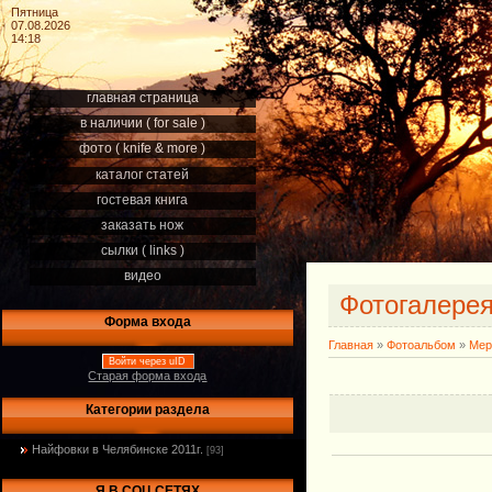
Пятница
07.08.2026
14:18
главная страница
в наличии ( for sale )
фото ( knife & more )
каталог статей
гостевая книга
заказать нож
сылки ( links )
видео
Фотогалере
Форма входа
Главная
»
Фотоальбом
»
Мер
Войти через uID
Старая форма входа
Категории раздела
Найфовки в Челябинске 2011г.
[93]
Я В СОЦ.СЕТЯХ